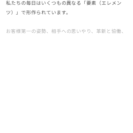
私たちの毎日はいくつもの異なる「要素（エレメン
ツ）」で形作られています。
お客様第一の姿勢、相手への思いやり、革新と協働、
モノづくりと環境への配慮。
これらの「エレメンツ」が合わさり、私たちはグロー
バルにつながることができます。
私たちは、このつながりを通じてミッションを実現し
ます。
Value
バリュー
耳を傾けて理解する
（聞く力）