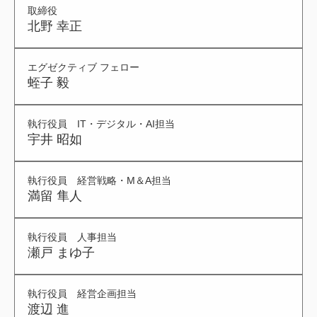
取締役
北野 幸正
エグゼクティブ フェロー
蛭子 毅
執行役員 IT・デジタル・AI担当
宇井 昭如
執行役員 経営戦略・M＆A担当
満留 隼人
執行役員 人事担当
瀬戸 まゆ子
執行役員 経営企画担当
渡辺 進